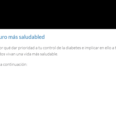
uturo más saludabled
r qué dar prioridad a tu control de la diabetes e implicar en ello a
odos vivan una vida más saludable.
 a continuación: