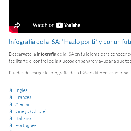
Infografía de la ISA: “Hazlo por ti” y por un f
Descárgate la
infografía
de la ISA en tu idioma para conocer po
facilitarte el control de la glucosa en sangre y ayudar a que t
Puedes descargar la infografía de la ISA en diferentes idiomas
Inglés
Francés
Alemán
Griego (Chipre)
Italiano
Portugués