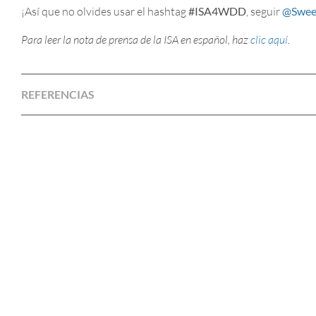
¡Así que no olvides usar el hashtag
#ISA4WDD
, seguir
@Swee
Para leer la nota de prensa de la ISA en español, haz
clic aquí
.
REFERENCIAS
DÍA MUNDIAL DE LA
SALUD BUCODENTAL
2026