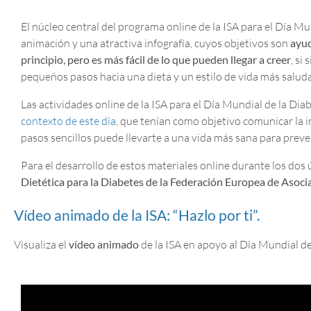
El núcleo central del programa online de la ISA para el Día Mun
animación y una atractiva infografía, cuyos objetivos son
ayud
principio, pero es más fácil de lo que pueden llegar a creer
, si
pequeños pasos hacia una dieta y un estilo de vida más saluda
Las actividades online de la ISA para el Día Mundial de la 
contexto de este día
, que tenían como objetivo comunicar la i
pasos sencillos puede llevarte a una vida más sana para preven
Para el desarrollo de estos materiales online durante los dos 
Dietética para la Diabetes de la Federación Europea de Asoci
Vídeo animado de la ISA: “Hazlo por ti”.
Visualiza el
vídeo animado
de la ISA en apoyo al Día Mundial de