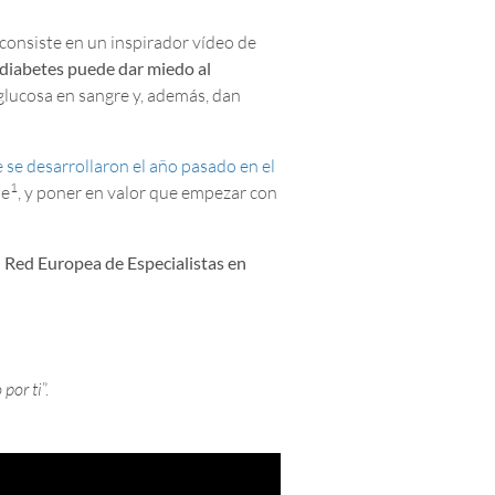
, consiste en un inspirador vídeo de
a diabetes puede dar miedo al
a glucosa en sangre y, además, dan
 se desarrollaron el año pasado en el
1
le
, y poner en valor que empezar con
a
Red Europea de Especialistas en
 por ti
”.