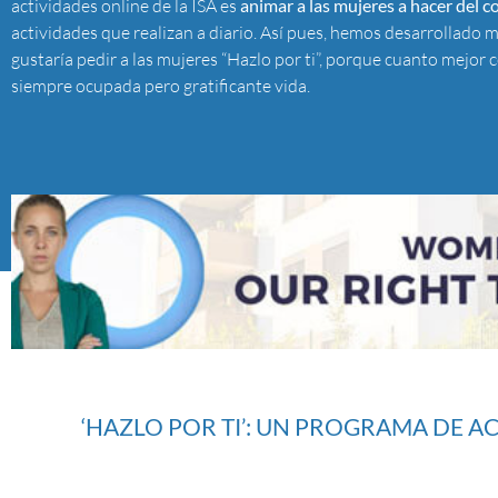
actividades online de la ISA es
animar a las mujeres a hacer del 
actividades que realizan a diario. Así pues, hemos desarrollado m
gustaría pedir a las mujeres “Hazlo por ti”, porque cuanto mejor
siempre ocupada pero gratificante vida.
‘HAZLO POR TI’: UN PROGRAMA DE AC