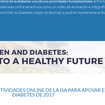
control de la diabetes una de sus prioridades fundamentales
entre t
ateriales online atractivos como un vídeo de animación e infografía
 controlen su diabetes, mejor se sentirán y podrán mantenerse al d
TIVIDADES ONLINE DE LA ISA PARA APOYAR E
DIABETES DE 2017