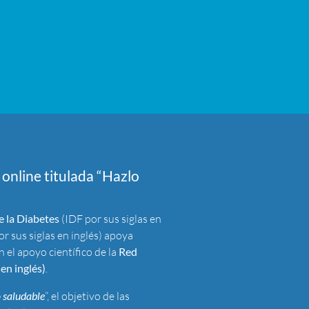
 online titulada “Hazlo
e la Diabetes
(IDF por sus siglas en
or sus siglas en inglés) apoya
 el apoyo científico de la
Red
en inglés)
.
o saludable
”, el objetivo de las