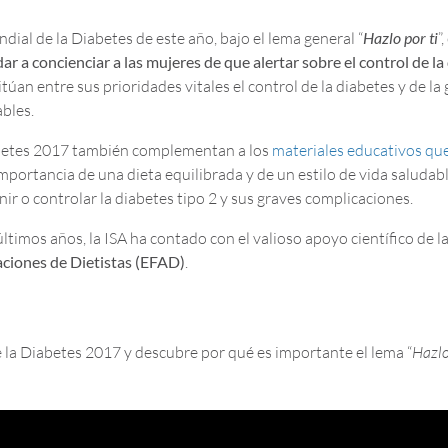
dial de la Diabetes de este año, bajo el lema general “
Hazlo por ti
”
ar a concienciar a las mujeres de que alertar sobre el control de l
 sitúan entre sus prioridades vitales el control de la diabetes y de l
bles.
Diabetes 2017 también complementan a los
materiales educativos que
mportancia de una dieta equilibrada y de un estilo de vida saludab
ir o controlar la diabetes tipo 2 y sus graves complicaciones.
últimos años, la ISA ha contado con el valioso apoyo científico de l
aciones de Dietistas (EFAD)
.
 la Diabetes 2017 y descubre por qué es importante el lema “
Hazlo