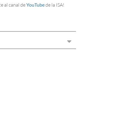
te al canal de
YouTube
de la ISA!
DÍA MUNDIAL DE LA
DIABETES 2025