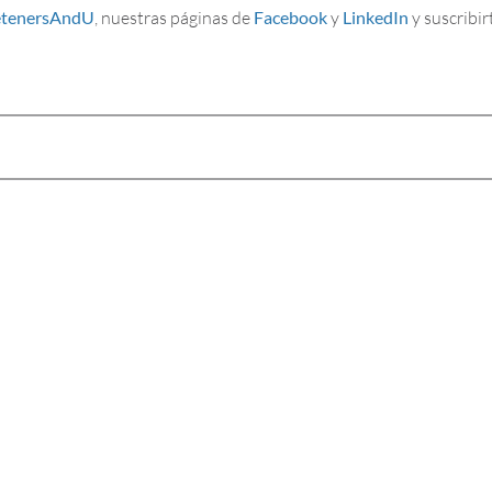
tenersAndU
, nuestras páginas de
Facebook
y
LinkedIn
y suscribir
DÍA MUNDIAL DE LA
OBESIDAD 2026