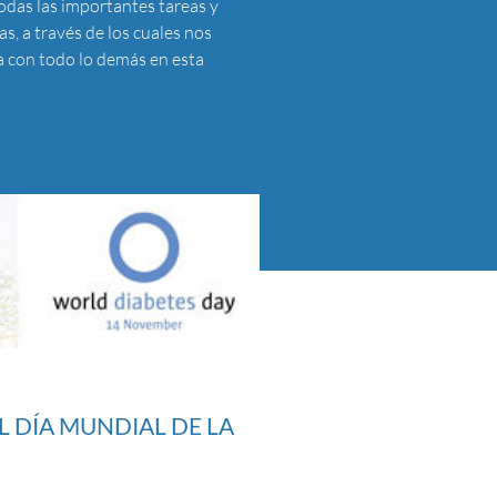
odas las importantes tareas y
s, a través de los cuales nos
ía con todo lo demás en esta
L DÍA MUNDIAL DE LA