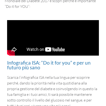
Mondiale del Diabete 2017 e scopri perché è importante
”Do it for YOU”:
Infografica ISA: “Do it for you” e per un
futuro più sano
Scarica l’infografica ISA nella tua lingua per scoprire
perché, dando la priorità nella vita quotidiana alla
propria gestione del diabete e coinvolgendo in questo la
tua famiglia e i tuoi amici, ti sarà possibile mantenere
sotto controllo il livello del glucosio nel sangue, e per
tutti i tuoi cari, vivere una vita più sana!