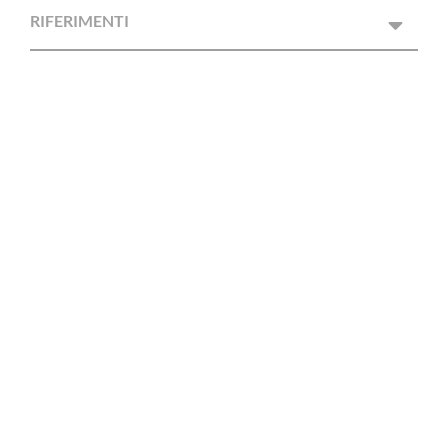
RIFERIMENTI
GIORNATA MONDIALE DELLA
SALUTE ORALE 2026
LEGGI TUTTO