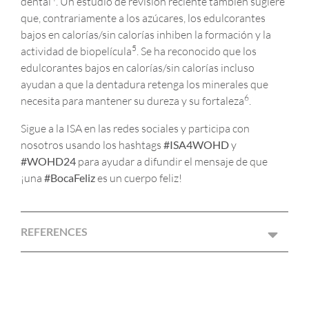
dental
. Un estudio de revisión reciente también sugiere
que, contrariamente a los azúcares, los edulcorantes
bajos en calorías/sin calorías inhiben la formación y la
5
actividad de biopelícula
. Se ha reconocido que los
edulcorantes bajos en calorías/sin calorías incluso
ayudan a que la dentadura retenga los minerales que
6
necesita para mantener su dureza y su fortaleza
.
Sigue a la ISA en las redes sociales y participa con
nosotros usando los hashtags
#ISA4WOHD
y
#WOHD24
para ayudar a difundir el mensaje de que
¡una
#BocaFeliz
es un cuerpo feliz!
REFERENCES