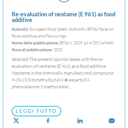
Re-evaluation of neotame (E 961) as food
additive
Autore(i):
European Food Safety Authority (EFSA) Panel on
Food Additives and Flavourings
Nome della pubblicazione:
EFSA J. 2025 Jul 4;23(7):e9480
Anno di pubblicazione:
2025
Abstract The present opinion deals with the re-
evaluation of neotame (E 961) as a food additive.
Neotame is the chemically manufactured compound
N-[N-(3,3-dimethylbutyl)-l-α-aspartyl]-l-
phenylalanine 1-methyl ester.…
LEGGI TUTTO