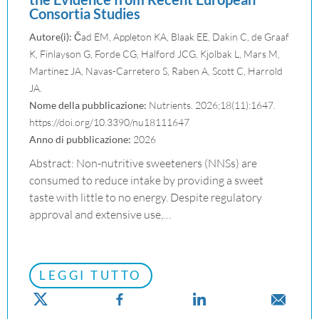
Consortia Studies
Autore(i):
Čad EM, Appleton KA, Blaak EE, Dakin C, de Graaf
K, Finlayson G, Forde CG, Halford JCG, Kjolbak L, Mars M,
Martinez JA, Navas-Carretero S, Raben A, Scott C, Harrold
JA.
Nome della pubblicazione:
Nutrients. 2026;18(11):1647.
https://doi.org/10.3390/nu18111647
Anno di pubblicazione:
2026
Abstract: Non-nutritive sweeteners (NNSs) are
consumed to reduce intake by providing a sweet
taste with little to no energy. Despite regulatory
approval and extensive use,…
LEGGI TUTTO