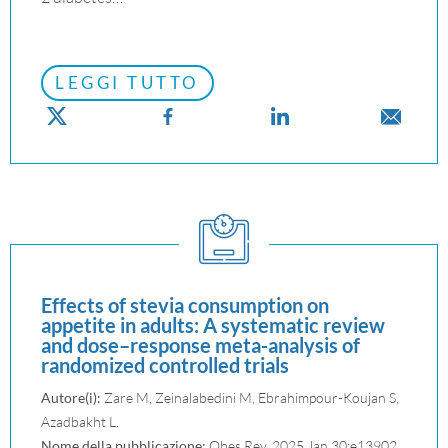
LEGGI TUTTO
Effects of stevia consumption on
appetite in adults: A systematic review
and dose–response meta-analysis of
randomized controlled trials
Autore(i):
Zare M, Zeinalabedini M, Ebrahimpour-Koujan S,
Azadbakht L.
Nome della pubblicazione:
Obes Rev. 2025 Jan 30:e13902.