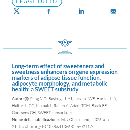
LEGGI TUTTO
Long-term effect of sweeteners and
sweetness enhancers on gene expression
markers of adipose tissue function,
adipocyte morphology, and metabolic
health: a SWEET substudy
Autore(i):
Pang MD, Bastings JJAJ, Jocken JWE, Harrold JA,
Halford JCG, Kjolbak L, Raben A, Adam TCM, Blaak EE,
Goossens GH; SWEET consortium.
Nome della pubblicazione:
Int J Obes (Lond). 2026 Jun
2.https://doi.org/10.1038/s41366-026-02117-z