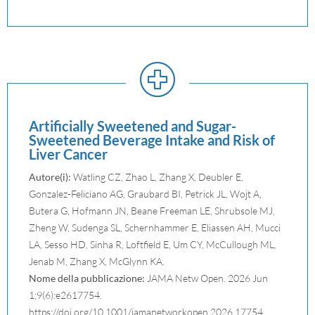
Artificially Sweetened and Sugar-
Sweetened Beverage Intake and Risk of
Liver Cancer
Autore(i):
Watling CZ, Zhao L, Zhang X, Deubler E,
Gonzalez-Feliciano AG, Graubard BI, Petrick JL, Wojt A,
Butera G, Hofmann JN, Beane Freeman LE, Shrubsole MJ,
Zheng W, Sudenga SL, Schernhammer E, Eliassen AH, Mucci
LA, Sesso HD, Sinha R, Loftfield E, Um CY, McCullough ML,
Jenab M, Zhang X, McGlynn KA.
Nome della pubblicazione:
JAMA Netw Open. 2026 Jun
1;9(6):e2617754.
https://doi.org/10.1001/jamanetworkopen.2026.17754