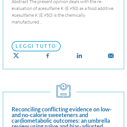
Abstract The present opinion deals with the re-
evaluation of acesulfame K (E 950) as a food additive.
Acesulfame K (E 950) is the chemically
manufactured…
LEGGI TUTTO
Reconciling conflicting evidence on low-
and no-calorie sweeteners and
cardiometabolic outcomes: an umbrella
review using naïve and bias-adjusted