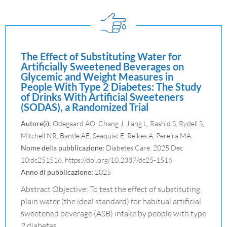
The Effect of Substituting Water for
Artificially Sweetened Beverages on
Glycemic and Weight Measures in
People With Type 2 Diabetes: The Study
of Drinks With Artificial Sweeteners
(SODAS), a Randomized Trial
Autore(i):
Odegaard AO, Chang J, Jiang L, Rashid S, Rydell S,
Mitchell NR, Bantle AE, Seaquist E, Reikes A, Pereira MA.
Nome della pubblicazione:
Diabetes Care. 2025 Dec
10:dc251516. https://doi.org/10.2337/dc25-1516
Anno di pubblicazione:
2025
Abstract Objective: To test the effect of substituting
plain water (the ideal standard) for habitual artificial
sweetened beverage (ASB) intake by people with type
2 diabetes…