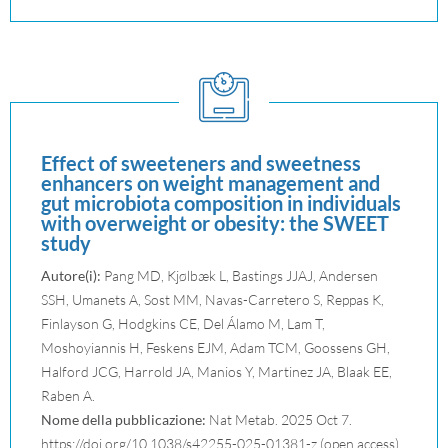
Effect of sweeteners and sweetness
enhancers on weight management and
gut microbiota composition in individuals
with overweight or obesity: the SWEET
study
Autore(i):
Pang MD, Kjølbæk L, Bastings JJAJ, Andersen
SSH, Umanets A, Sost MM, Navas-Carretero S, Reppas K,
Finlayson G, Hodgkins CE, Del Álamo M, Lam T,
Moshoyiannis H, Feskens EJM, Adam TCM, Goossens GH,
Halford JCG, Harrold JA, Manios Y, Martinez JA, Blaak EE,
Raben A.
Nome della pubblicazione:
Nat Metab. 2025 Oct 7.
https://doi.org/10.1038/s42255-025-01381-z (open access)