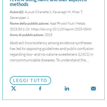
methods
Autore(i):
Ayoub-Charette S, Kavanagh M, Khan T,
Sievenpiper J.
Nome della pubblicazione:
Appl Physiol Nutr Metab.
2025;50:1-26. https://doi.org/10.1139/apnm-2025-0068
Anno di pubblicazione:
2025
Abstract Inconsistency among evidence syntheses
has led to opposing guidelines and public confusion
regarding low- and no-calorie sweeteners (LNCS) in
noncommunicable diseases. To understand the…
LEGGI TUTTO