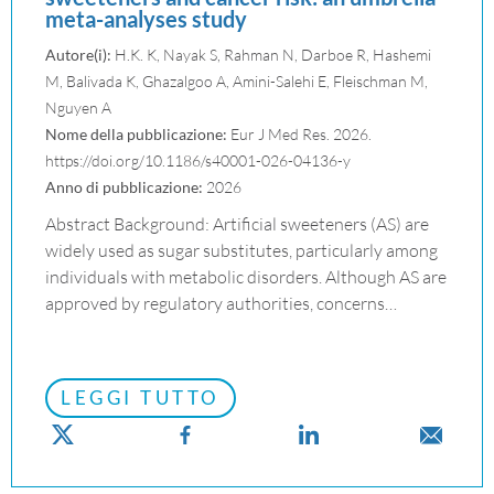
meta-analyses study
Autore(i):
H.K. K, Nayak S, Rahman N, Darboe R, Hashemi
M, Balivada K, Ghazalgoo A, Amini-Salehi E, Fleischman M,
Nguyen A
Nome della pubblicazione:
Eur J Med Res. 2026.
https://doi.org/10.1186/s40001-026-04136-y
Anno di pubblicazione:
2026
Abstract Background: Artificial sweeteners (AS) are
widely used as sugar substitutes, particularly among
individuals with metabolic disorders. Although AS are
approved by regulatory authorities, concerns…
LEGGI TUTTO