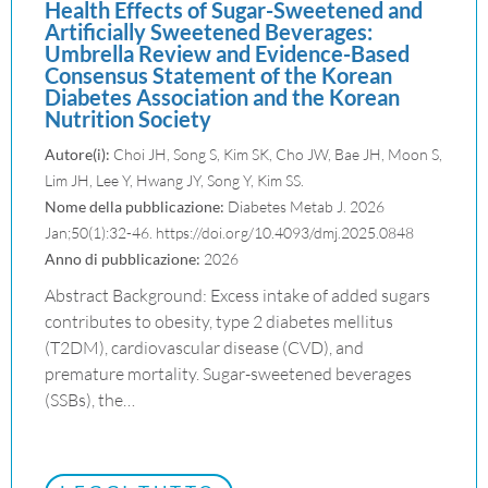
Health Effects of Sugar-Sweetened and
Artificially Sweetened Beverages:
Umbrella Review and Evidence-Based
Consensus Statement of the Korean
Diabetes Association and the Korean
Nutrition Society
Autore(i):
Choi JH, Song S, Kim SK, Cho JW, Bae JH, Moon S,
Lim JH, Lee Y, Hwang JY, Song Y, Kim SS.
Nome della pubblicazione:
Diabetes Metab J. 2026
Jan;50(1):32-46. https://doi.org/10.4093/dmj.2025.0848
Anno di pubblicazione:
2026
Abstract Background: Excess intake of added sugars
contributes to obesity, type 2 diabetes mellitus
(T2DM), cardiovascular disease (CVD), and
premature mortality. Sugar-sweetened beverages
(SSBs), the…