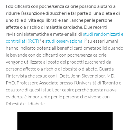
I
dolcificanti con poche/senza calorie possono aiutarci a
ridurre l’assunzione di zuccheri e far parte di una dieta e di
uno stile di vita equilibrati e sani, anche per le persone
affette o a rischio di malattie cardiache
. Due recenti
revisioni sistematiche e meta-analisi di
studi randomizzati e
1
2
controllati (RCT)
e
studi osservazionali
su esseri umani
hanno indicato potenziali benefici cardiometabolici quando
le bevande con dolcificanti con poche/senza calorie
vengono utilizzate al posto dei prodotti zuccherati da
persone affette o a rischio di obesità o diabete. Guarda
l’intervista che segue con il Dott. John Sievenpiper, MD,
PhD, Professore Associato presso l’Università di Toronto e
coautore di questi studi, per capire perché questa nuova
evidenza è importante per le persone che vivono con
l’obesità e il diabete.