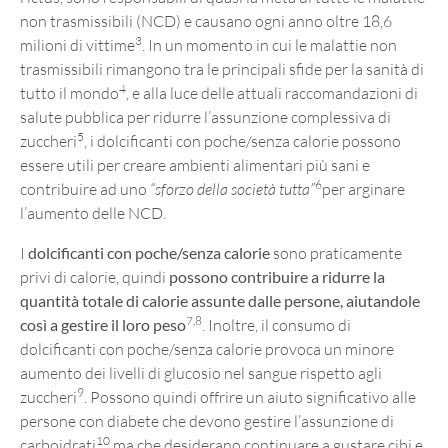
non trasmissibili (NCD) e causano ogni anno oltre 18,6
3
milioni di vittime
. In un momento in cui le malattie non
trasmissibili rimangono tra le principali sfide per la sanità di
4
tutto il mondo
, e alla luce delle attuali raccomandazioni di
salute pubblica per ridurre l’assunzione complessiva di
5
zuccheri
, i dolcificanti con poche/senza calorie possono
essere utili per creare ambienti alimentari più sani e
6
contribuire ad uno
“sforzo della società tutta”
per arginare
l’aumento delle NCD.
I
dolcificanti con poche/senza calorie
sono praticamente
privi di calorie, quindi
possono contribuire a ridurre la
quantità totale di calorie assunte dalle persone, aiutandole
7,8
così a gestire il loro peso
. Inoltre, il consumo di
dolcificanti con poche/senza calorie provoca un minore
aumento dei livelli di glucosio nel sangue rispetto agli
9
zuccheri
. Possono quindi offrire un aiuto significativo alle
persone con diabete che devono gestire l’assunzione di
10
carboidrati
ma che desiderano continuare a gustare cibi e