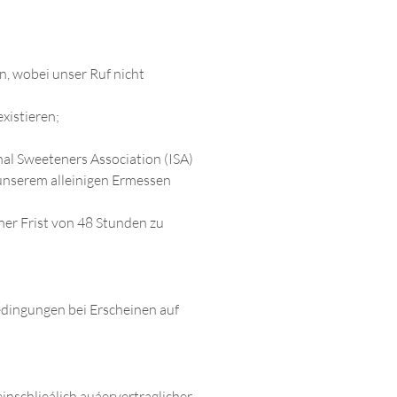
n, wobei unser Ruf nicht
xistieren;
onal Sweeteners Association (ISA)
 unserem alleinigen Ermessen
ner Frist von 48 Stunden zu
edingungen bei Erscheinen auf
nschlieálich auáervertraglicher