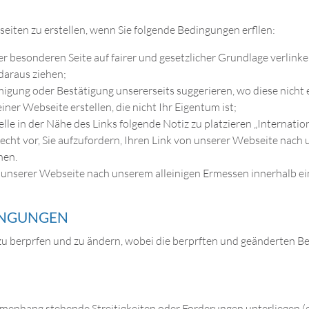
eiten zu erstellen, wenn Sie folgende Bedingungen erfllen:
r besonderen Seite auf fairer und gesetzlicher Grundlage verlinke
daraus ziehen;
igung oder Bestätigung unsererseits suggerieren, wo diese nicht e
iner Webseite erstellen, die nicht Ihr Eigentum ist;
Stelle in der Nähe des Links folgende Notiz zu platzieren „Internati
Recht vor, Sie aufzufordern, Ihren Link von unserer Webseite nach
nen.
on unserer Webseite nach unserem alleinigen Ermessen innerhalb ei
INGUNGEN
 zu berprfen und zu ändern, wobei die berprften und geänderten B
enhang stehende Streitigkeiten oder Forderungen unterliegen (ei