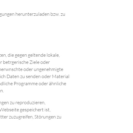
ngungen herunterzuladen bzw. zu
en, die gegen geltende lokale,
 betrgerische Ziele oder
m unerwnschte oder ungenehmigte
ich Daten zu senden oder Material
hädliche Programme oder ähnliche
n.
ngen zu reproduzieren,
ebseite gespeichert ist,
ter zuzugreifen, Störungen zu