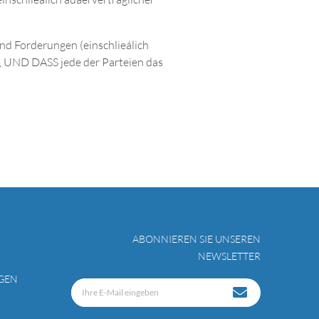
und Forderungen (einschlieálich
t, UND DASS jede der Parteien das
ABONNIEREN SIE UNSEREN
NEWSLETTER
GEN