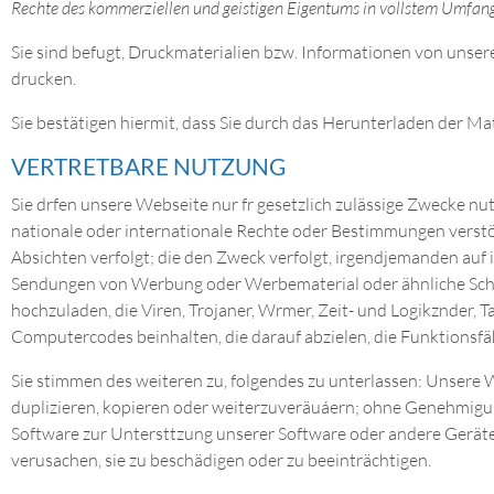
Rechte des kommerziellen und geistigen Eigentums in vollstem Umfang
Sie sind befugt, Druckmaterialien bzw. Informationen von uns
drucken.
Sie bestätigen hiermit, dass Sie durch das Herunterladen der M
VERTRETBARE NUTZUNG
Sie drfen unsere Webseite nur fr gesetzlich zulässige Zwecke nu
nationale oder internationale Rechte oder Bestimmungen verstöá
Absichten verfolgt; die den Zweck verfolgt, irgendjemanden auf
Sendungen von Werbung oder Werbematerial oder ähnliche Schre
hochzuladen, die Viren, Trojaner, Wrmer, Zeit- und Logikznder,
Computercodes beinhalten, die darauf abzielen, die Funktionsf
Sie stimmen des weiteren zu, folgendes zu unterlassen: Unsere
duplizieren, kopieren oder weiterzuveräuáern; ohne Genehmigun
Software zur Untersttzung unserer Software oder andere Geräte
verusachen, sie zu beschädigen oder zu beeinträchtigen.