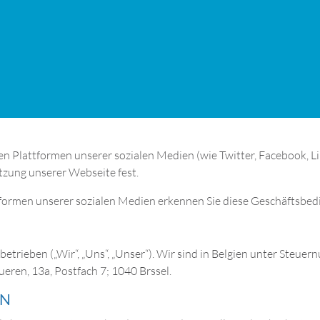
n Plattformen unserer sozialen Medien (wie Twitter, Facebook, L
tzung unserer Webseite fest.
tformen unserer sozialen Medien erkennen Sie diese Geschäftsbed
betrieben („Wir“, „Uns“, „Unser“). Wir sind in Belgien unter Steu
vueren, 13a, Postfach 7; 1040 Brssel.
EN