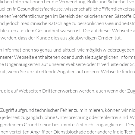
tlichen Informationen ber die Verwendung, Rolle und Sicherheit v
ellen fr Gesundheitsfachleute, wissenschaftliche ™ffentlichkeitsa
ienenen Veröffentlichungen im Bereich der kalorienarmen Sástoffe.
sind jedoch medizinische Ratschläge zu persönlichen Gesundheitsf
hleuten aus dem Gesundheitswesen ist. Die auf dieser Webseite 
 werden, dass der Kunde dies aus glaubwrdigen Grnden tut.
n Informationen so genau und aktuell wie möglich wiederzugeben
 unserer Webseite enthaltenen oder durch sie zugänglichen Inform
iche Ungenauigkeiten auf unserer Webseite oder fr Verluste oder S
s mit, wenn Sie unzutreffende Angaben auf unserer Webseite finde
ie auf Webseiten Dritter erworben werden, auch wenn der Zugri
griff aufgrund technischer Fehler zu minimieren, können wir nich
jederzeit zugänglich, ohne Unterbrechung oder fehlerfrei sind. W
gendeinem Grund fr eine bestimmte Zeit nicht zugänglich ist. Des w
en verteilten Angriff per Dienstblockade oder andere fr die Techni