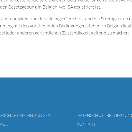
er Gesetzgebung in Belgien, wo ISA registriert ist.
 Zuständigkeit und der alleinige Gerichtsstand bei Streitigkeiten 
enhang mit den vorstehenden Bedingungen stehen, in Belgien lieg
bei jeder anderen gerichtlichen Zuständigkeit geltend zu machen.
GESCHÄFTSBEDINGUNGEN
DATENSCHUTZBESTIMMUN
AQ’S
KONTAKT