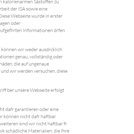
on kalorienarmen Sástoffen zu
rbeit der ISA sowie eine
 Diese Webseite wurde in erster
ragen oder
aufgefhrten Informationen drfen
, können wir weder ausdrcklich
ationen genau, vollständig oder
chäden, die auf ungenaue
n und wir werden versuchen, diese
ff ber unsere Webseite erfolgt
t dafr garantieren oder eine
ir können nicht dafr haftbar
eiteren sind wir nicht haftbar fr
k schädliche Materialien, die Ihre