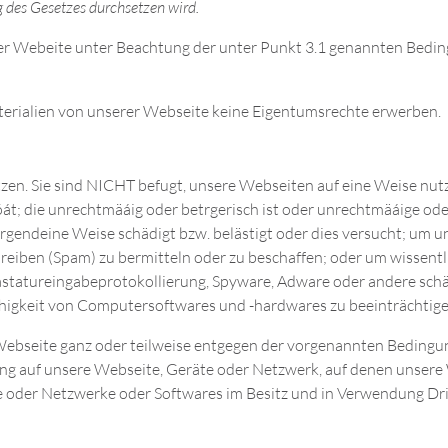
 des Gesetzes durchsetzen wird.
erer Webeite unter Beachtung der unter Punkt 3.1 genannten Bedi
aterialien von unserer Webseite keine Eigentumsrechte erwerben.
tzen. Sie sind NICHT befugt, unsere Webseiten auf eine Weise nutz
t; die unrechtmäáig oder betrgerisch ist oder unrechtmäáige oder
 irgendeine Weise schädigt bzw. belästigt oder dies versucht; u
iben (Spam) zu bermitteln oder zu beschaffen; oder um wissentl
 Tastatureingabeprotokollierung, Spyware, Adware oder andere sc
ähigkeit von Computersoftwares und -hardwares zu beeinträchtige
 Webseite ganz oder teilweise entgegen der vorgenannten Bedingu
g auf unsere Webseite, Geräte oder Netzwerk, auf denen unsere W
 oder Netzwerke oder Softwares im Besitz und in Verwendung Drit