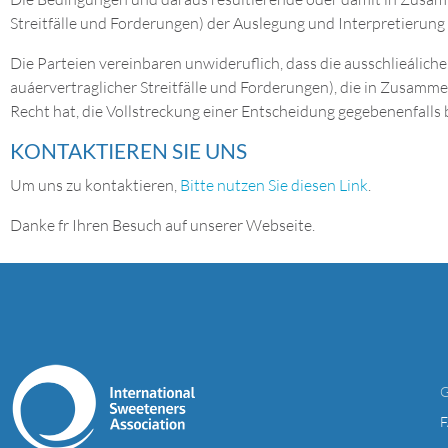
Streitfälle und Forderungen) der Auslegung und Interpretierung d
Die Parteien vereinbaren unwideruflich, dass die ausschlieáliche
auáervertraglicher Streitfälle und Forderungen), die in Zusamm
Recht hat, die Vollstreckung einer Entscheidung gegebenenfalls 
KONTAKTIEREN SIE UNS
Um uns zu kontaktieren,
Bitte nutzen Sie diesen Link
.
Danke fr Ihren Besuch auf unserer Webseite.
F