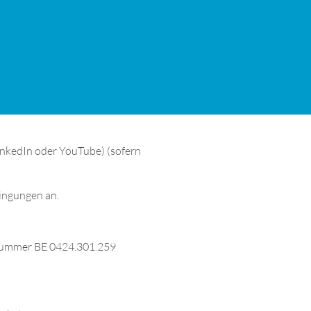
inkedIn oder YouTube) (sofern
ingungen an.
ernummer BE 0424.301.259