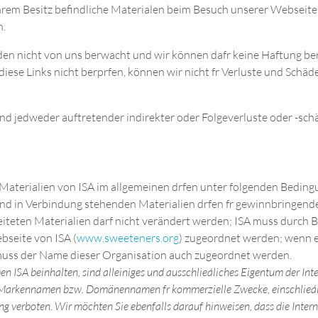
em Besitz befindliche Materialen beim Besuch unserer Webseite,
n.
den nicht von uns berwacht und wir können dafr keine Haftung b
diese Links nicht berprfen, können wir nicht fr Verluste und Schä
d jedweder auftretender indirekter oder Folgeverluste oder -schä
Materialien von ISA im allgemeinen drfen unter folgenden Beding
nd in Verbindung stehenden Materialien drfen fr gewinnbringend
eiteten Materialien darf nicht verändert werden; ISA muss durc
bseite von ISA (
www.sweeteners.org
) zugeordnet werden; wenn e
 muss der Name dieser Organisation auch zugeordnet werden.
A beinhalten, sind alleiniges und ausschlieáliches Eigentum der Inte
er Markennamen bzw. Domänennamen fr kommerzielle Zwecke, einschlieáli
ng verboten. Wir möchten Sie ebenfalls darauf hinweisen, dass die Inter