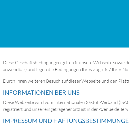
Diese Geschäftsbedingungen gelten fr unsere Webseite sowie de
anwendbar) und legen die Bedingungen Ihres Zugriffs / Ihrer Nu
Durch Ihren weiteren Besuch auf dieser Webseite und den Plat
INFORMATIONEN BER UNS
Diese Webseite wird vom Internationalen Sástoff-Verband (ISA) 
registriert und unser eingetragener Sitz ist in der Avenue de Ter
IMPRESSUM UND HAFTUNGSBESTIMMUNG