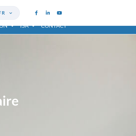
FR
ION
ISA
CONTACT
aire