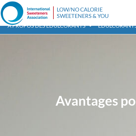
LOW/NO CALORIE
SWEETENERS & YOU
A PROPOS DES ÉDULCORANTS
EDULCORANTS
Avantages pou