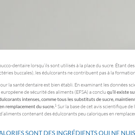
cco-dentaire lorsqu’ils sont utilisés à la place du sucre. Étant de
ctéries buccales), les édulcorants ne contribuent pas à la formation
our la santé dentaire est bien établi. En examinant les données sci
ité européene de sécurité des aliments (EFSA) a conclu
qu’il existe 
 édulcorants intenses, comme tous les substituts de sucre, maintien
1
 en remplacement du sucre.
Sur la base de cet avis scientifique d
n d’aliments contenant des édulcorants peu caloriques en remplac
ALORIES SONT DES INGRÉDIENTS QUI NE NUIS