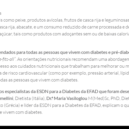
s
s como peixe, produtos avícolas, frutos de casca rija e leguminosa
asca rija, abacate, e um consumo reduzido de carne processada e 
 açúcar, tais como produtos com adoçantes sem ou de baixas calori
ndados para todas as pessoas que vivem com diabetes e pré-diab
-fits-all”
. As orientações nutricionais recomendam uma abordagem 
esso aos cuidados nutricionais que trabalham para melhorar ou ma
 de risco cardiovascular (como por exemplo, pressão arterial, lípi
todas as pessoas que vivem com diabetes.
os especialistas
da
ESDN para a Diabetes da
EFAD que foram des
mellini
, Dietista (Itália),
Dr
.ª
Maria Vasiloglou
M(Med)Sc, PhD, Dieti
co (Grécia) e líder da ESDN para a Diabetes da EFAD, explicam o qu
ue vivem com diabetes.