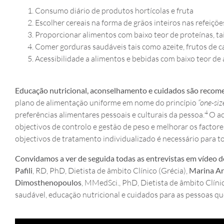
Consumo diário de produtos hortícolas e fruta
Escolher cereais na forma de grãos inteiros nas refeiçõe
Proporcionar alimentos com baixo teor de proteínas, tai
Comer gorduras saudáveis tais como azeite, frutos de c
Acessibilidade a alimentos e bebidas com baixo teor de
Educação nutricional, aconselhamento e cuidados são recome
plano de alimentação uniforme em nome do princípio
“one-size
4
preferências alimentares pessoais e culturais da pessoa.
O ac
objectivos de controlo e gestão de peso e melhorar os factores
objectivos de tratamento individualizado é necessário para 
Convidamo
s
a
ver de seguida
todas as entrevistas em vídeo d
Pafili
, RD, PhD, Dietista de âmbito Clínico (Grécia),
Marina Ar
Dimosthenopoulos
, MMedSci., PhD, Dietista de âmbito Clíni
saudável, educação nutricional e cuidados para as pessoas q