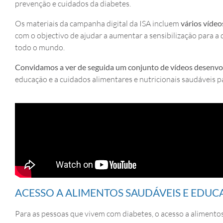
prevenção e cuidados da diabetes.
Os materiais da campanha digital da ISA incluem
vários víde
com o objectivo de ajudar a aumentar a sensibilização para a 
todo o mundo.
Convidamos a ver de seguida um conjunto de vídeos desenvo
educação e a cuidados alimentares e nutricionais saudáveis 
ACESSO A ALIMENTOS SAUDÁVEIS E EDUCA
Para as pessoas que vivem com diabetes, o acesso a alimento