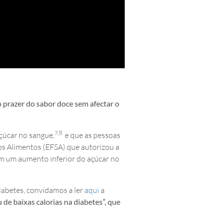
 prazer do sabor doce sem afectar o
7,8
çúcar no sangue,
e que as pessoas
os Alimentos (EFSA) que autorizou a
em um aumento inferior do açúcar no
iabetes, convidamos a ler
aqui
a
e baixas calorias na diabetes”, que