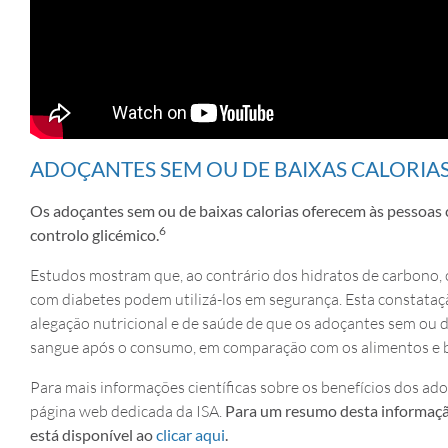
ADOÇANTES SEM OU DE BAIXAS CALORIAS
Os adoçantes sem ou de baixas calorias oferecem às pessoas 
6
controlo glicémico.
Estudos mostram que, ao contrário dos hidratos de carbono, 
com diabetes podem utilizá-los em segurança. Esta constataç
alegação nutricional e de saúde de que os adoçantes sem ou 
sangue após o consumo, em comparação com os alimentos e b
Para mais informações científicas sobre os benefícios dos ad
página web dedicada da ISA.
Para um resumo desta informação
está disponível ao
clicar aqui
.