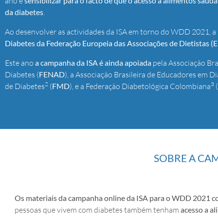
ano é
sensibilizar para o facto de que o acesso a alimentos sau
da diabetes
.
Ao desenvolver as actividades da ISA em torno do WDD 2021, a
Diabetes da Federação Europeia das Associações de Dietistas (
E
Este ano
a
campanha da ISA é ainda apoiada
pela Associação Bra
Diabetes (
FENAD
), a Associação Brasileira de Educadores em D
2
3
de Diabetes
(
FMD
), e a Federação Diabetológica Colombiana
(
SOBRE A CAM
Os materiais da campanha online da ISA para o WDD 2021 co
pessoas que vivem com diabetes também tenham
acesso a al