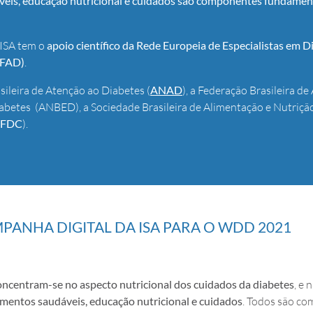
dáveis, educação nutricional e cuidados são componentes fundamen
 ISA tem o
apoio científico da Rede Europeia de Especialistas em D
FAD
)
.
sileira de Atenção ao Diabetes (
ANAD
), a Federação Brasileira d
iabetes (ANBED), a Sociedade Brasileira de Alimentação e Nutrição
FDC
).
PANHA DIGITAL DA ISA PARA O WDD 2021
ncentram-se no aspecto nutricional dos cuidados da diabetes
, e
imentos saudáveis, educação nutricional e cuidados
. Todos são c