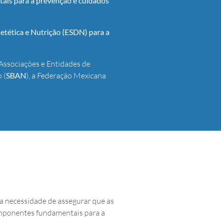
tais para a prevenção e cuidados
ietética e Nutrição (ESDN) para a
e Associações e Entidades de
 (
SBAN
), a Federação Mexicana
 na necessidade de assegurar que as
omponentes fundamentais para a