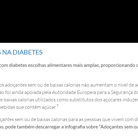
 NA DIABETES
com diabetes escolhas alimentares mais amplas, proporcionando o
os adoçantes sem ou de baixas calorias não aumentam o nível de a
ão foi ainda apoiada pela Autoridade Europeia para a Segurança d
de baixas calorias utilizados como substitutos dos açúcares induz
9
ebidas que contêm açúcar.
oçantes sem ou de baixas calorias para as pessoas que vivem com d
, pode também descarregar a infografia sobre “Adoçantes sem ou d