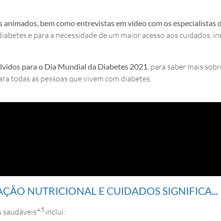
os animados, bem como entrevistas em vídeo com os especialista
diabetes e para a necessidade de um maior acesso aos cuidados, in
lvidos para o Dia Mundial da Diabetes 2021
, para saber mais sobr
para todas as pessoas que vivem com diabetes.
ÇÃO NUTRICIONAL E CUIDADOS SIGNIFICA...
4,5
s saudáveis
inclui: