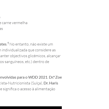
s
de carne vermelha
as
5
etes
.
No entanto, não existe um
individualizada que considere as
nter objectivos glicémicos, alcançar
dos sanguíneos, etc.) dentro de
envolvidas para o WDD 2021
.
Dr
.ª
Zoe
sta-Nutricionista (Suíça),
Dr
.
Haris
e significa o acesso à alimentação