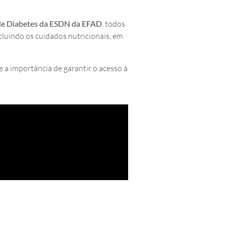
s de Diabetes da ESDN da EFAD
, todos
cluindo os cuidados nutricionais, em
e a importância de garantir o acesso à