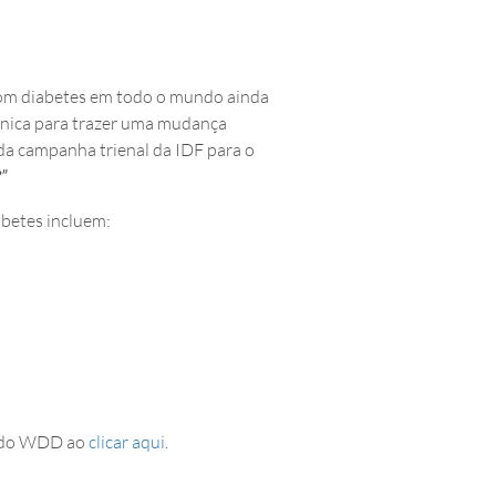
com diabetes em todo o mundo ainda
 única para trazer uma mudança
 da campanha trienal da IDF para o
”
betes incluem:
al do WDD ao
clicar aqui
.