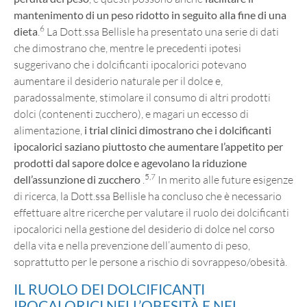
mantenimento di un peso ridotto in seguito alla fine di una
6
dieta
.
La Dott.ssa Bellisle ha presentato una serie di dati
che dimostrano che, mentre le precedenti ipotesi
suggerivano che i dolcificanti ipocalorici potevano
aumentare il desiderio naturale per il dolce e,
paradossalmente, stimolare il consumo di altri prodotti
dolci (contenenti zucchero), e magari un eccesso di
alimentazione,
i trial clinici dimostrano che i dolcificanti
ipocalorici saziano piuttosto che aumentare l’appetito per
prodotti dal sapore dolce e agevolano la riduzione
5,7
dell’assunzione di zucchero
.
In merito alle future esigenze
di ricerca, la Dott.ssa Bellisle ha concluso che è necessario
effettuare altre ricerche per valutare il ruolo dei dolcificanti
ipocalorici nella gestione del desiderio di dolce nel corso
della vita e nella prevenzione dell’aumento di peso,
soprattutto per le persone a rischio di sovrappeso/obesità.
IL RUOLO DEI DOLCIFICANTI
IPOCALORICI NELL’OBESITÀ E NEL