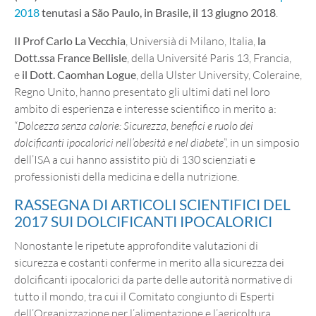
2018
tenutasi a São Paulo, in Brasile, il 13 giugno 2018
.
Il Prof Carlo La Vecchia
, Universià di Milano, Italia,
la
Dott.ssa France Bellisle
, della Université Paris 13, Francia,
e
il Dott. Caomhan Logue
, della Ulster University, Coleraine,
Regno Unito, hanno presentato gli ultimi dati nel loro
ambito di esperienza e interesse scientifico in merito a:
“
Dolcezza senza calorie: Sicurezza, benefici e ruolo dei
dolcificanti ipocalorici nell’obesità e nel diabete
”, in un simposio
dell’ISA a cui hanno assistito più di 130 scienziati e
professionisti della medicina e della nutrizione.
RASSEGNA DI ARTICOLI SCIENTIFICI DEL
2017 SUI DOLCIFICANTI IPOCALORICI
Nonostante le ripetute approfondite valutazioni di
sicurezza e costanti conferme in merito alla sicurezza dei
dolcificanti ipocalorici da parte delle autorità normative di
tutto il mondo, tra cui il Comitato congiunto di Esperti
dell’Organizzazione per l’alimentazione e l’agricoltura