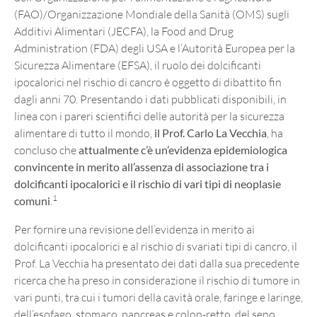
(FAO)/Organizzazione Mondiale della Sanità (OMS) sugli
Additivi Alimentari (JECFA), la Food and Drug
Administration (FDA) degli USA e l’Autorità Europea per la
Sicurezza Alimentare (EFSA), il ruolo dei dolcificanti
ipocalorici nel rischio di cancro è oggetto di dibattito fin
dagli anni 70. Presentando i dati pubblicati disponibili, in
linea con i pareri scientifici delle autorità per la sicurezza
alimentare di tutto il mondo,
il Prof. Carlo La Vecchia
, ha
concluso che
attualmente c’è un’evidenza epidemiologica
convincente in merito all’assenza di associazione tra i
dolcificanti ipocalorici e il rischio di vari tipi di neoplasie
1
comuni
.
Per fornire una revisione dell’evidenza in merito ai
dolcificanti ipocalorici e al rischio di svariati tipi di cancro, il
Prof. La Vecchia ha presentato dei dati dalla sua precedente
ricerca che ha preso in considerazione il rischio di tumore in
vari punti, tra cui i tumori della cavità orale, faringe e laringe,
dell’esofago, stomaco, pancreas e colon-retto, del seno,