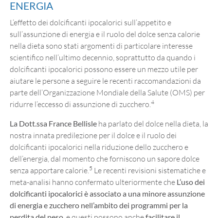
ENERGIA
L’effetto dei dolcificanti ipocalorici sull’appetito e
sull’assunzione di energia e il ruolo del dolce senza calorie
nella dieta sono stati argomenti di particolare interesse
scientifico nell’ultimo decennio, soprattutto da quando i
dolcificanti ipocalorici possono essere un mezzo utile per
aiutare le persone a seguire le recenti raccomandazioni da
parte dell’Organizzazione Mondiale della Salute (OMS) per
4
ridurre l’eccesso di assunzione di zucchero.
La Dott.ssa France Bellisle
ha parlato del dolce nella dieta, la
nostra innata predilezione per il dolce e il ruolo dei
dolcificanti ipocalorici nella riduzione dello zucchero e
dell’energia, dal momento che forniscono un sapore dolce
5
senza apportare calorie.
Le recenti revisioni sistematiche e
meta-analisi hanno confermato ulteriormente che
L’uso dei
dolcificanti ipocalorici è associato a una minore assunzione
di energia e zucchero nell’ambito dei programmi per la
perdita del peso
, e questi possono anche
facilitare il