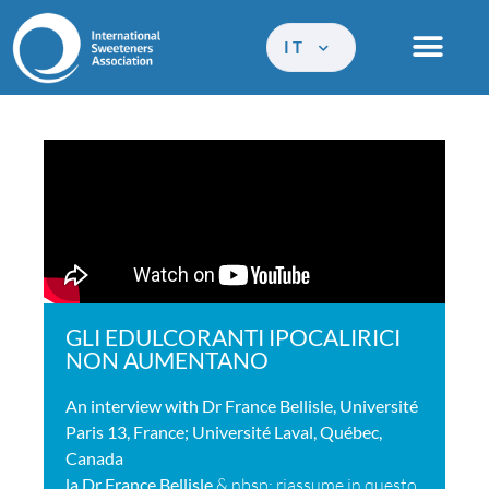
IT
GLI EDULCORANTI IPOCALIRICI
NON AUMENTANO
An interview with Dr France Bellisle, Université
Paris 13, France; Université Laval, Québec,
Canada
la Dr France Bellisle
& nbsp; riassume in questo