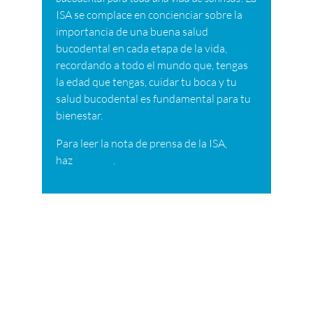
ISA se complace en concienciar sobre la
importancia de una buena salud
bucodental en cada etapa de la vida,
recordando a todo el mundo que, tengas
la edad que tengas, cuidar tu boca y tu
salud bucodental es fundamental para tu
bienestar.
Para leer la nota de prensa de la ISA,
haz
clic aquí
.