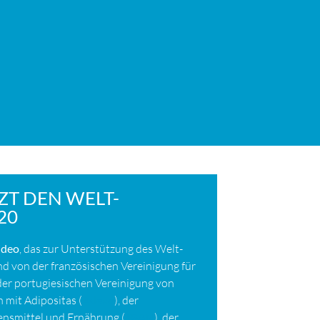
ZT DEN WELT-
20
ideo
, das zur Unterstützung des Welt-
d von der französischen Vereinigung für
 der portugiesischen Vereinigung von
 mit Adipositas (
Adexo
), der
bensmittel und Ernährung (
SBAN
), der