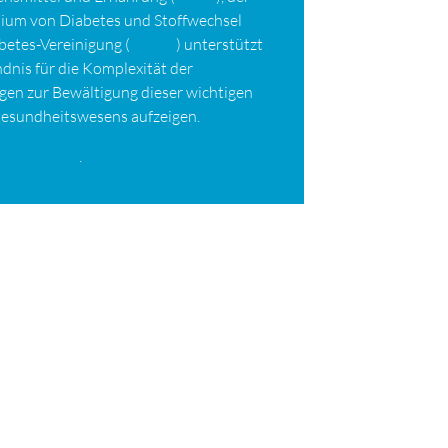
dium von Diabetes und Stoffwechsel
abetes-Vereinigung (
ANAD
) unterstützt
ndnis für die Komplexität der
gen zur Bewältigung dieser wichtigen
Gesundheitswesens aufzeigen.
e
hier klicken
.