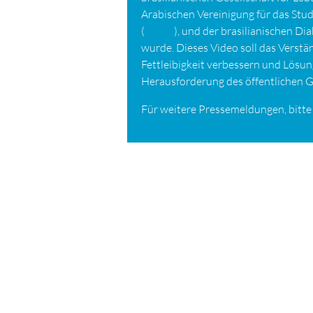
Arabischen Vereinigung für das Stu
(
AASD
), und der brasilianischen Di
wurde. Dieses Video soll das Verstä
Fettleibigkeit verbessern und Lösun
Herausforderung des öffentlichen 
Für weitere Pressemeldungen, bitt