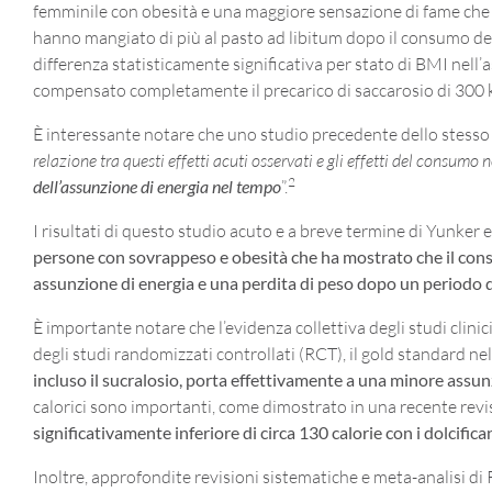
femminile con obesità e una maggiore sensazione di fame che p
hanno mangiato di più al pasto ad libitum dopo il consumo de
differenza statisticamente significativa per stato di BMI nell’
compensato completamente il precarico di saccarosio di 300 kc
È interessante notare che uno studio precedente dello stesso 
relazione tra questi effetti acuti osservati e gli effetti del consumo
2
dell’assunzione di energia nel tempo
”.
I risultati di questo studio acuto e a breve termine di Yunker 
persone con sovrappeso e obesità
che ha mostrato che il con
assunzione di energia e una perdita di peso
dopo un periodo d
È importante notare che l’evidenza collettiva degli studi clinici
degli studi randomizzati controllati (RCT), il gold standard n
incluso il sucralosio, porta effettivamente a una minore assu
calorici sono importanti, come dimostrato in una recente revis
significativamente inferiore di circa 130 calorie con i dolcific
Inoltre, approfondite revisioni sistematiche e meta-analisi d