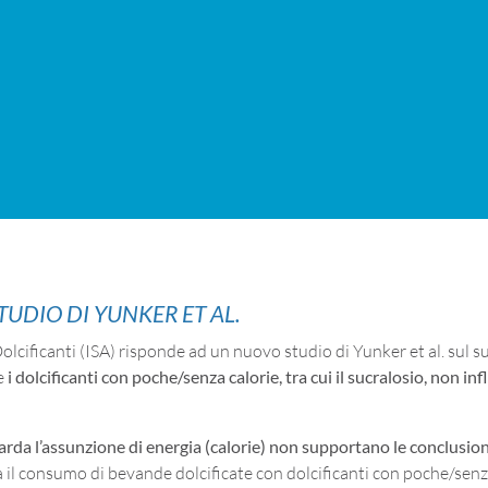
TUDIO DI YUNKER ET AL.
olcificanti (ISA) risponde ad un nuovo studio di Yunker et al. sul su
e
i dolcificanti con poche/senza calorie, tra cui il sucralosio, non i
uarda l’assunzione di energia (calorie) non supportano le conclusion
l consumo di bevande dolcificate con dolcificanti con poche/senza 