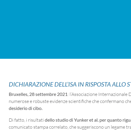
DICHIARAZIONE DELL’ISA IN RISPOSTA ALLO S
Bruxelles, 28 settembre 2021
: l’Associazione Internazionale D
numerose e robuste evidenze scientifiche che confermano ch
desiderio di cibo.
Di fatto, i risultati
dello studio di Yunker et al. per quanto rig
comunicato stampa correlato, che suggeriscono un legame tra i