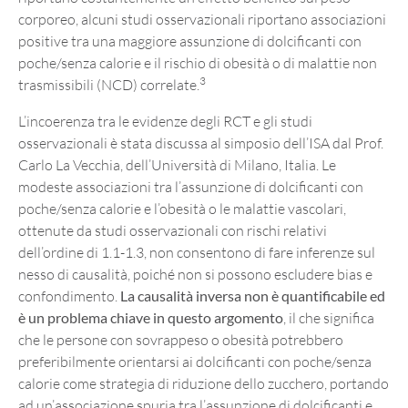
corporeo, alcuni studi osservazionali riportano associazioni
positive tra una maggiore assunzione di dolcificanti con
poche/senza calorie e il rischio di obesità o di malattie non
3
trasmissibili (NCD) correlate.
L’incoerenza tra le evidenze degli RCT e gli studi
osservazionali è stata discussa al simposio dell’ISA dal Prof.
Carlo La Vecchia, dell’Università di Milano, Italia. Le
modeste associazioni tra l’assunzione di dolcificanti con
poche/senza calorie e l’obesità o le malattie vascolari,
ottenute da studi osservazionali con rischi relativi
dell’ordine di 1.1-1.3, non consentono di fare inferenze sul
nesso di causalità, poiché non si possono escludere bias e
confondimento.
La causalità inversa non è quantificabile ed
è un problema chiave in questo argomento
, il che significa
che le persone con sovrappeso o obesità potrebbero
preferibilmente orientarsi ai dolcificanti con poche/senza
calorie come strategia di riduzione dello zucchero, portando
ad un’associazione spuria tra l’assunzione di dolcificanti e