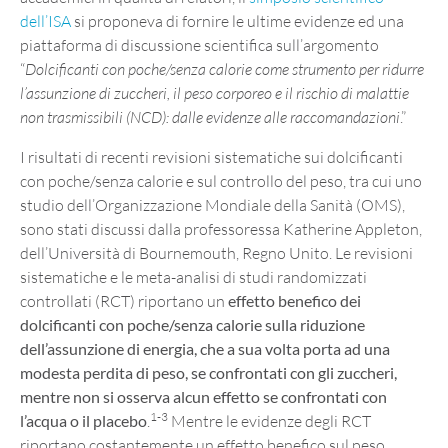
dell’ISA
si proponeva di fornire le ultime evidenze ed una
piattaforma di discussione scientifica sull’argomento
“
Dolcificanti con poche/senza calorie come strumento per ridurre
l’assunzione di zuccheri, il peso corporeo e il rischio di malattie
non trasmissibili (NCD): dalle evidenze alle raccomandazioni
.”
I risultati di recenti revisioni sistematiche sui dolcificanti
con poche/senza calorie e sul controllo del peso, tra cui uno
studio dell’Organizzazione Mondiale della Sanità (OMS),
sono stati discussi dalla professoressa Katherine Appleton,
dell’Università di Bournemouth, Regno Unito. Le revisioni
sistematiche e le meta-analisi di studi randomizzati
controllati (RCT) riportano un
effetto benefico dei
dolcificanti con poche/senza calorie sulla riduzione
dell’assunzione di energia, che a sua volta porta ad una
modesta perdita di peso, se confrontati con gli zuccheri,
mentre non si osserva alcun effetto se confrontati con
1-3
l’acqua o il placebo
.
Mentre le evidenze degli RCT
riportano costantemente un effetto benefico sul peso