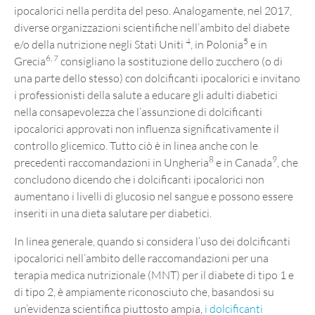
ipocalorici nella perdita del peso. Analogamente, nel 2017,
diverse organizzazioni scientifiche nell’ambito del diabete
4
5
e/o della nutrizione negli Stati Uniti
, in Polonia
e in
6, 7
Grecia
consigliano la sostituzione dello zucchero (o di
una parte dello stesso) con dolcificanti ipocalorici e invitano
i professionisti della salute a educare gli adulti diabetici
nella consapevolezza che l’assunzione di dolcificanti
ipocalorici approvati non influenza significativamente il
controllo glicemico. Tutto ciò è in linea anche con le
8
9
precedenti raccomandazioni in Ungheria
e in Canada
, che
concludono dicendo che i dolcificanti ipocalorici non
aumentano i livelli di glucosio nel sangue e possono essere
inseriti in una dieta salutare per diabetici.
In linea generale, quando si considera l’uso dei dolcificanti
ipocalorici nell’ambito delle raccomandazioni per una
terapia medica nutrizionale (MNT) per il diabete di tipo 1 e
di tipo 2, è ampiamente riconosciuto che, basandosi su
un’evidenza scientifica piuttosto ampia,
i dolcificanti