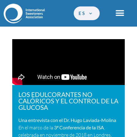
ES
LOS EDULCORANTES NO
CALÓRICOS Y EL CONTROL DE LA
GLUCOSA
Una entrevista con el Dr. Hugo Laviada-Molina
En el marco de la
3ª Conferencia de la ISA
,
celebrada en noviembre de 2018 en Londres,