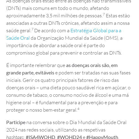
As doenças orais estão entre as doenças não transmissíveis
(DNTs) mais comuns em todo o mundo, afetando
7
aproximadamente 3,5 mil milhões de pessoas.
Estas estão
associadas a outras DNTs crónicas, afetando assim a nossa
7
saúde geral.
De acordo com a
Estratégia Global para a
Saúde Oral
da Organização Mundial da Saúde (OMS), a
importância de abordar a saúde oral é parte do
compromisso global para prevenir e controlar as DNTs.
É importante relembrar que
as
doenças orais são, em
grande parte, evitáveis
e podem ser tratadas nas suas fases
iniciais. Gerir os quatro principais fatores de risco das
doenças orais – uma dieta pouco saudável rica em açúcar, o
consumo de tabaco, o consumo nocivo de álcool e uma má
higiene oral – é fundamental para a prevenção e para
4
proteger o nosso bem-estar geral.
Participe
na conversa sobre o Dia Mundial da Saúde Oral
2024 nas redes sociais, utilizando as respetivas
hashtags
:
#ISA4WOHD
,
#WOHD24
e
#HappyMouth
.