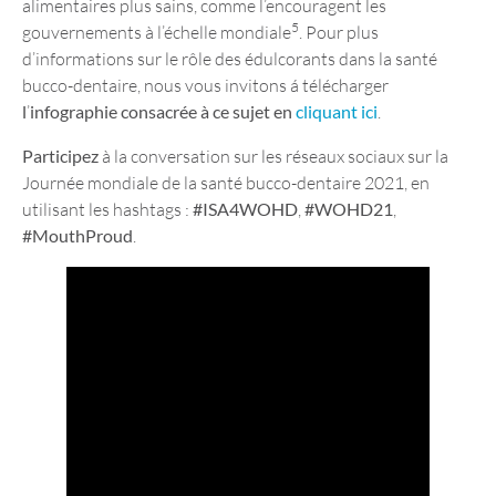
alimentaires plus sains, comme l’encouragent les
5
gouvernements à l’échelle mondiale
. Pour plus
d’informations sur le rôle des édulcorants dans la santé
bucco-dentaire, nous vous invitons á télécharger
l
’
infographie consacrée à ce sujet en
cliquant ici
.
Participez
à la conversation sur les réseaux sociaux sur la
Journée mondiale de la santé bucco-dentaire 2021, en
utilisant les hashtags :
#ISA4WOHD
,
#WOHD21
,
#MouthProud
.