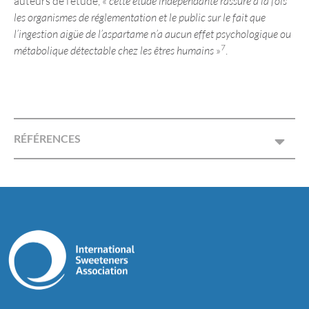
auteurs de l’étude, «
cette étude indépendante rassure à la fois
les organismes de réglementation et le public sur le fait que
l’ingestion aigüe de l’aspartame n’a aucun effet psychologique ou
7
métabolique détectable chez les êtres humains
»
.
RÉFÉRENCES