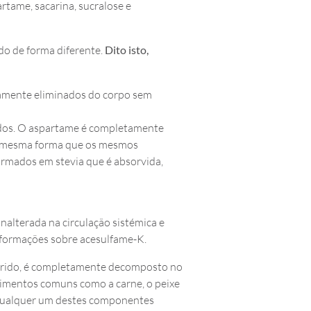
rtame, sacarina, sucralose e
do de forma diferente.
Dito isto,
idamente eliminados do corpo sem
rvidos. O aspartame é completamente
 da mesma forma que os mesmos
formados em stevia que é absorvida,
alterada na circulação sistémica e
nformações sobre acesulfame-K.
ngerido, é completamente decomposto no
limentos comuns como a carne, o peixe
e qualquer um destes componentes