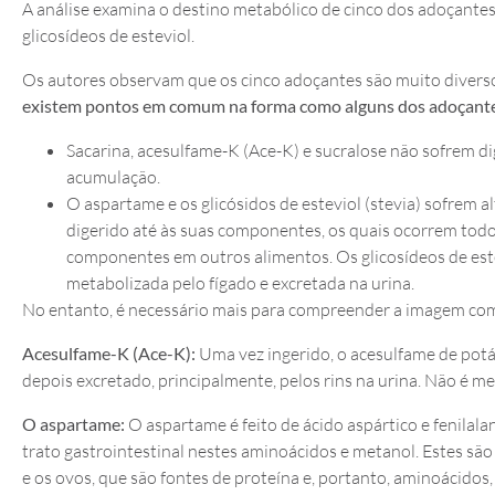
A análise examina o destino metabólico de cinco dos adoçantes
glicosídeos de esteviol.
Os autores observam que os cinco adoçantes são muito diversos
existem pontos em comum na forma como alguns dos adoçantes
Sacarina, acesulfame-K (Ace-K) e sucralose não sofrem d
acumulação.
O aspartame e os glicósidos de esteviol (stevia) sofrem 
digerido até às suas componentes, os quais ocorrem tod
componentes em outros alimentos. Os glicosídeos de estev
metabolizada pelo fígado e excretada na urina.
No entanto, é necessário mais para compreender a imagem co
Acesulfame-K (Ace-K):
Uma vez ingerido, o acesulfame de potá
depois excretado, principalmente, pelos rins na urina. Não é 
O aspartame:
O aspartame é feito de ácido aspártico e fenilal
trato gastrointestinal nestes aminoácidos e metanol. Estes s
e os ovos, que são fontes de proteína e, portanto, aminoácido