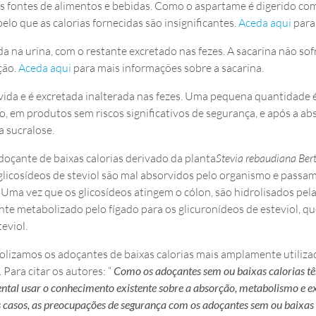
fontes de alimentos e bebidas. Como o aspartame é digerido como
lo que as calorias fornecidas são insignificantes.
Aceda aqui
para
da na urina, com o restante excretado nas fezes. A sacarina não s
ção.
Aceda aqui
para mais informações sobre a sacarina.
ida e é excretada inalterada nas fezes. Uma pequena quantidade é
, em produtos sem riscos significativos de segurança, e após a a
 sucralose.
doçante de baixas calorias derivado da planta
Stevia rebaudiana Ber
icosídeos de steviol são mal absorvidos pelo organismo e passam p
Uma vez que os glicosídeos atingem o cólon, são hidrolisados pelas
te metabolizado pelo fígado para os glicuronídeos de esteviol, qu
eviol.
lizamos os adoçantes de baixas calorias mais amplamente utiliza
ara citar os autores: “
Como os adoçantes sem ou baixas calorias tê
ental usar o conhecimento existente sobre a absorção, metabolismo e 
os casos, as preocupações de segurança com os adoçantes sem ou baixas