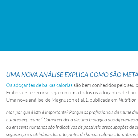
UMA NOVA ANÁLISE EXPLICA COMO SÃO MET
Os adoçantes de baixas calorias
são bem conhecidos pelo seu b
Embora este recurso seja comum a todos os adoçantes de baixas
Uma nova análise, de Magnuson et al.1, publicada em
Nutrition
Mas por que é isto é importante? Porque os profissionais de saúde 
autores explicam: ” Compreender o destino biológico dos diferentes a
ou em seres humanos são indicativos de possíveis preocupações de se
segurança e a utilidade dos adoçantes de baixas calorias durante as