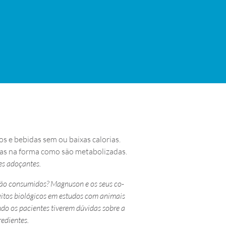
s e bebidas sem ou baixas calorias.
nças na forma como são metabolizadas.
es adoçantes.
 são consumidos? Magnuson e os seus co-
feitos biológicos em estudos com animais
ndo os pacientes tiverem dúvidas sobre a
redientes.