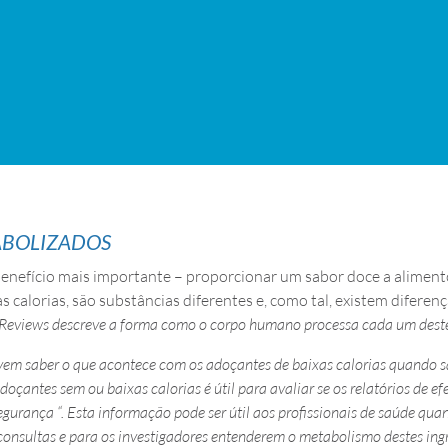
ABOLIZADOS
enefício mais importante – proporcionar um sabor doce a alimento
 calorias, são substâncias diferentes e, como tal, existem difere
 Reviews descreve a forma como o corpo humano processa cada um dest
devem saber o que acontece com os adoçantes de baixas calorias quando
doçantes sem ou baixas calorias é útil para avaliar se os relatórios de e
gurança “. Esta informação pode ser útil aos profissionais de saúde qua
 consultas e para os investigadores entenderem o metabolismo destes ing