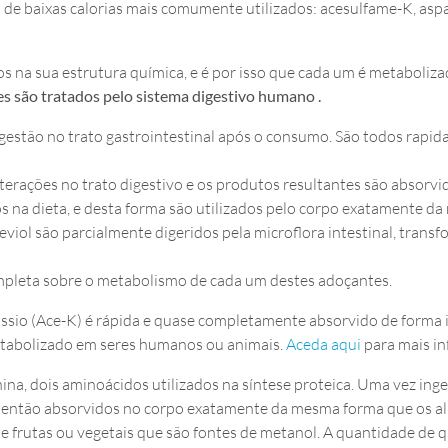
 de baixas calorias mais comumente utilizados: acesulfame-K, aspa
 na sua estrutura química, e é por isso que cada um é metaboliza
 são tratados pelo sistema digestivo humano .
igestão no trato gastrointestinal após o consumo. São todos rap
alterações no trato digestivo e os produtos resultantes são abso
os na dieta, e desta forma são utilizados pelo corpo exatamente
iol são parcialmente digeridos pela microflora intestinal, trans
mpleta sobre o metabolismo de cada um destes adoçantes.
ssio (Ace-K) é rápida e quase completamente absorvido de forma in
metabolizado em seres humanos ou animais.
Aceda aqui
para mais i
anina, dois aminoácidos utilizados na síntese proteica. Uma vez i
ão então absorvidos no corpo exatamente da mesma forma que os a
s, e frutas ou vegetais que são fontes de metanol. A quantidade d