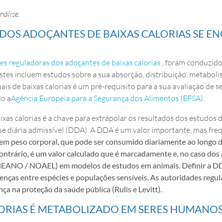
nálise.
DOS ADOÇANTES DE BAIXAS CALORIAS SE EN
es reguladoras dos adoçantes de baixas calorias
, foram conduzido
. Estes incluem estudos sobre a sua absorção, distribuição, metab
is de baixas calorias é um pré-requisito para a sua avaliação de 
do a
Agência Europeia para a Segurança dos Alimentos (EFSA)
.
as calorias é a chave para extrapolar os resultados dos estudos d
ose diária admissível (DDA). A DDA é um valor importante, mas fr
 em peso corporal, que pode ser consumido diariamente ao longo da
ontrário, é um valor calculado que é marcadamente e, no caso dos 
(NEANO / NOAEL) em modelos de estudos em animais. Definir a DD
nças entre espécies e populações sensíveis. As autoridades reg
a na proteção da saúde pública (Rulis e Levitt).
ORIAS É METABOLIZADO EM SERES HUMANOS