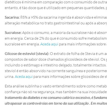
dietéticos é mínima em comparação com o consumido de outras 
entanto, é tão doce que é utilizado em pequenas quantidades, pe
Sacarina:
85% a 95% da sacarina ingerida é absorvida e elimina
alteração metabólica no trato gastrointestinal ou após a absor
Sucralose:
Após o consumo, a maioria da sucralose não é absorv
em energia. Cerca de 2% do que é consumido sofre metabolismo
sucralose em energia.
Aceda aqui
para mais informações sobre a
Glicose de esteviol (stevia):
O extrato de folha de Stevia é um a
compostos de sabor doce chamados glicosídeos de steviol. Os gl
incluindo o estômago e intestino delgado, totalmente intactos. 
steviol é então absorvido na corrente sanguínea e posteriormen
urina.
Aceda aqui
para mais informações sobre glicosídeos de st
Esta análise sublinha o vasto entendimento sobre como metabo
confiança não só na segurança, mas também na sua inocuidade. P
tratamento da diabetes e no consumo calórico excessivo, é fundam
ultrapassar as controvérsias em torno da sua utilização . Em muit