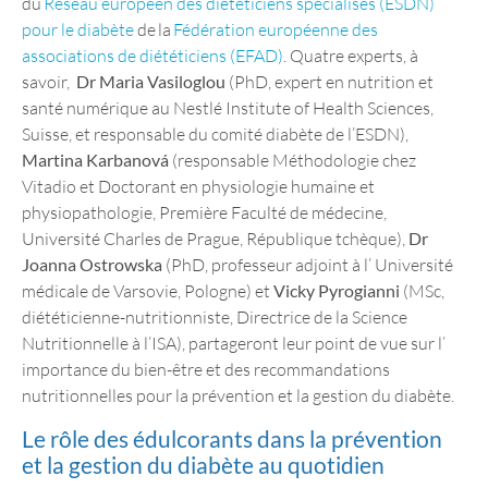
du
Réseau européen des diététiciens spécialisés (ESDN)
pour le diabète
de la
Fédération européenne des
associations de diététiciens (EFAD)
. Quatre experts, à
savoir,
Dr Maria Vasiloglou
(PhD, expert en nutrition et
santé numérique au Nestlé Institute of Health Sciences,
Suisse, et responsable du comité diabète de l’ESDN),
Martina Karbanová
(responsable Méthodologie chez
Vitadio et Doctorant en physiologie humaine et
physiopathologie, Première Faculté de médecine,
Université Charles de Prague, République tchèque),
Dr
Joanna Ostrowska
(PhD, professeur adjoint à l’ Université
médicale de Varsovie, Pologne) et
Vicky Pyrogianni
(MSc,
diététicienne-nutritionniste, Directrice de la Science
Nutritionnelle à l’ISA), partageront leur point de vue sur l’
importance du bien-être et des recommandations
nutritionnelles pour la prévention et la gestion du diabète.
Le rôle des édulcorants dans la prévention
et la gestion du diabète au quotidien