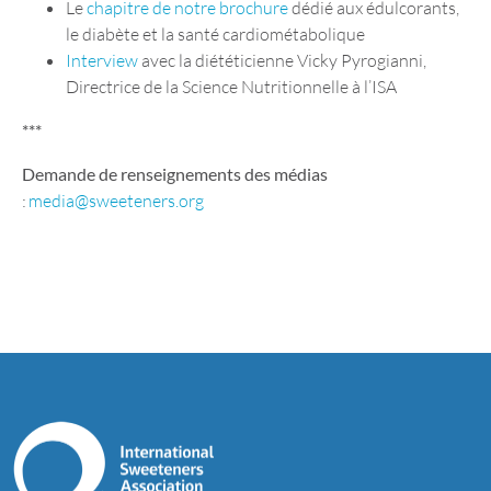
Le
chapitre de notre brochure
dédié aux édulcorants,
le diabète et la santé cardiométabolique
Interview
avec la diététicienne Vicky Pyrogianni,
Directrice de la Science Nutritionnelle à l’ISA
***
Demande de renseignements des médias
:
media@sweeteners.org