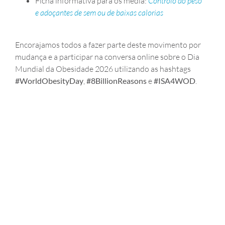
Ficha informativa para os media:
Controlo do peso
e adoçantes de sem ou de baixas calorias
Encorajamos todos a fazer parte deste movimento por
mudança e a participar na conversa online sobre o Dia
Mundial da Obesidade 2026 utilizando as hashtags
#WorldObesityDay
,
#8BillionReasons
e
#ISA4WOD
.
DIA MUNDIAL DA SAÚDE ORAL